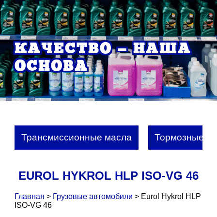
КАЧЕСТВО — НАША
ОСНОВА
Трансмиссионные масла
Тормозные жи
EUROL HYKROL HLP ISO-VG 46
Главная
>
Грузовые автомобили
>
Eurol Hykrol HLP
ISO-VG 46