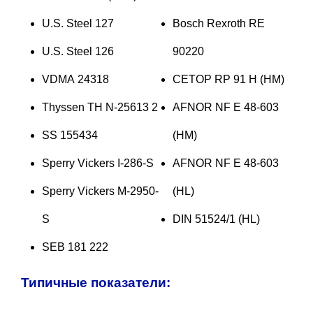
U.S. Steel 127
Bosch Rexroth RE
U.S. Steel 126
90220
VDMA 24318
CETOP RP 91 H (HM)
Thyssen TH N-25613 2
AFNOR NF E 48-603
SS 155434
(HM)
Sperry Vickers I-286-S
AFNOR NF E 48-603
Sperry Vickers M-2950-
(HL)
S
DIN 51524/1 (HL)
SEB 181 222
Типичные показатели: